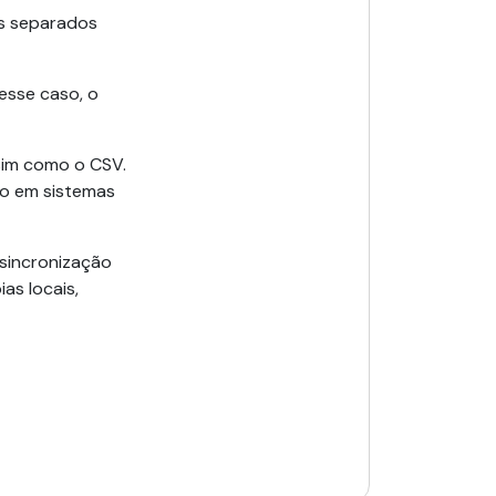
es separados
Nesse caso, o
sim como o CSV.
so em sistemas
 sincronização
as locais,