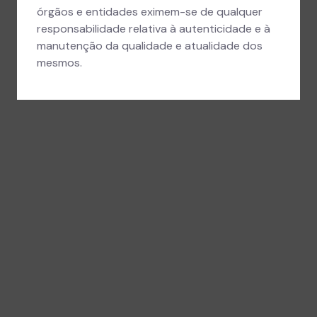
órgãos e entidades eximem-se de qualquer
responsabilidade relativa à autenticidade e à
manutenção da qualidade e atualidade dos
mesmos.
Histórico de Atividade
Atualização do conjunto de dados
Atualização de dados realizada em
06/04/2026 às 22:08
Atualização do conjunto de dados
Atualização de dados realizada em
06/04/2026 às 17:50
Atualização do conjunto de dados