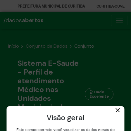
PREFEITURA MUNICIPAL DE CURITIBA
CURITIBA-OUVE
156
/dados
abertos
INFORMAÇÃO
SECRETARIAS
Início
Conjunto de Dados
Conjunto
Sistema E-Saude
- Perfil de
atendimento
Médico nas
Dado
Unidades
Excelente
Municipais de
Saúde de
Visão geral
Curitiba
Este campo permite você visualizar os dados gerais do