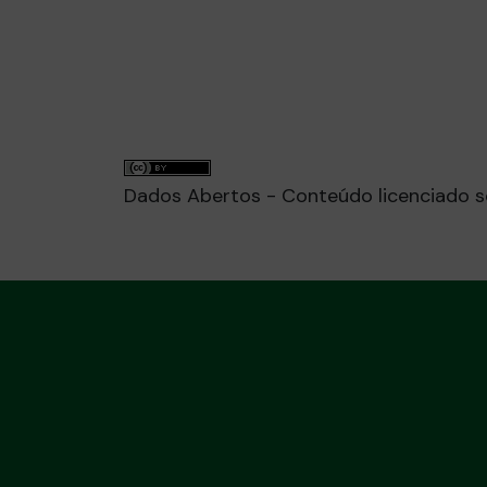
A base de dados 2025-10-01_Alvaras
Atualização de dados realizada em 01/1
Dados Abertos - Conteúdo licenciado 