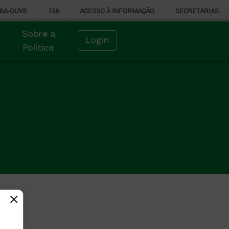
IBA-OUVE
156
ACESSO À
INFORMAÇÃO
SECRETARIAS
Sobre a
Login
Política