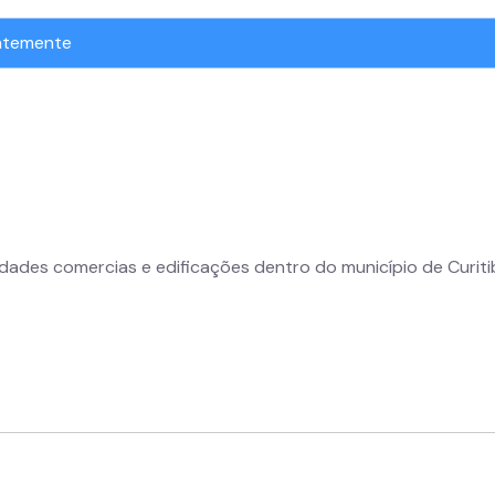
Este campo permite você visualizar os dados gerais d
ntemente
conjunto selecionado.
Fechar
Próximo
Não mostrar novamen
idades comercias e edificações dentro do município de Curiti