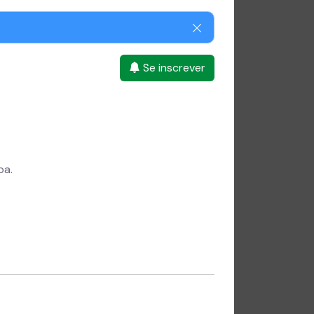
o
Se inscrever
te.
ba.