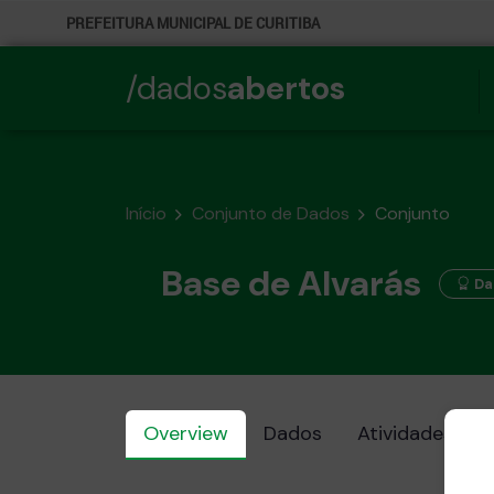
PREFEITURA MUNICIPAL DE CURITIBA
/dados
abertos
Início
Conjunto de Dados
Conjunto
Base de Alvarás
Da
Overview
Dados
Atividades