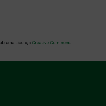
_-_Base_de_Dados.csv foi atualizada.
0/2025 às 05:03
sob uma Licença
Creative Commons
.