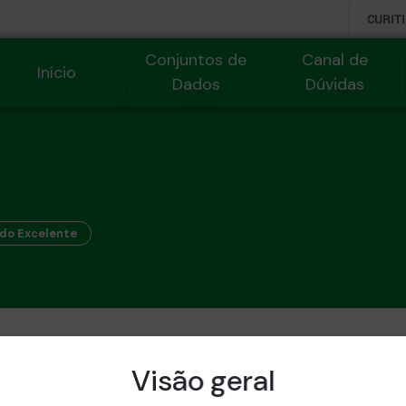
CURIT
Conjuntos de
Canal de
Início
Dados
Dúvidas
do Excelente
Visão geral