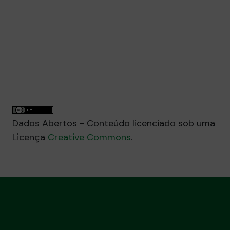
A base de dados 2025-10-
01_Receitas_-_Base_de_Dados.csv
foi atualizada.
Atualização de dados realizada em
17/10/2025 às 05:39
Carregar mais
Dados Abertos - Conteúdo licenciado sob uma
Licença
Creative Commons
.